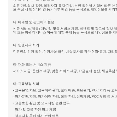
회원 가입의사 확인
,
회원자격 유지·관리
,
본인 확인제 시행에 따른 본
보 수집 시 법정대리인 동의여부 확인 등을 목적으로 개인정보를 처리
나
.
마케팅 및 광고에의 활용
신규 서비스
(
제품
)
개발 및 맞춤 서비스 제공
,
이벤트 및 광고성 정보 
악 또는 회원의 서비스 이용에 대한 통계 등을 목적으로 개인정보를 
다
.
민원사무 처리
민원인의 신원 확인
,
민원사항 확인
,
사실조사를 위한 연락•통지
,
처리결
라
.
재화 또는 서비스 제공
서비스 제공
,
콘텐츠 제공
,
맞춤 서비스 제공
,
요금결제·정산
,
채권추심 
마
.
교육행정 처리
-
교육운영
/
지원
,
교육이력 관리
,
교재 배송
,
회원관리
, VOC
처리 등 교
-
평가운영
/
지원
,
평가이력 관리
,
회원 관리
,
성적제공
, VOC
처리 등 서
-
고용보험 환급 및 모니터링 관련 업무
-
평가 및 교육 관련 정보 제공
-
정부지원 훈련 실시 관련 업무