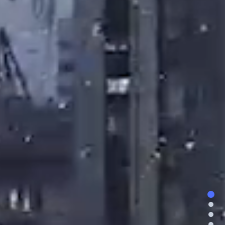
1pa
2pa
3pa