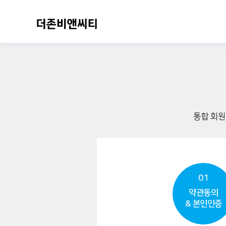
통합 회원
01
약관동의
& 본인인증