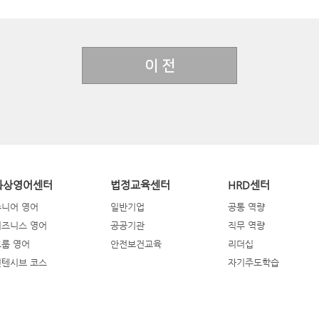
이 전
화상영어센터
법정교육센터
HRD센터
주니어 영어
일반기업
공통 역량
비즈니스 영어
공공기관
직무 역량
그룹 영어
안전보건교육
리더십
인텐시브 코스
자기주도학습